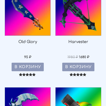
составляла
1680 ₽.
1980 ₽.
Old Glory
Harvester
95
₽
1980
₽
1680
₽
В КОРЗИНУ
В КОРЗИНУ
Оценка
Оценка
5.00
5.00
из 5
из 5